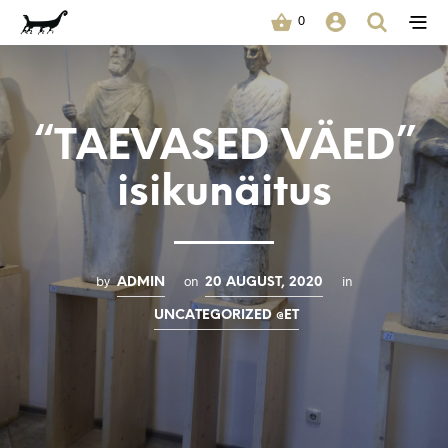
0
“TAEVASED VÄED”
isikunäitus
by
on
in
ADMIN
20 AUGUST, 2020
UNCATEGORIZED @ET