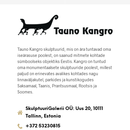
Tauno Kangro skulptuurid, mis on ära tuntavad oma
iseärasuse poolest, on saanud mitmete kohtade
sümboolseks objektiks Eestis. Kangro on tuntud
oma monumentaalsete skulptuuride poolest, millest
paljud on erinevates avalikes kohtades nagu
linnaväljakutel, parkides ja kunstikogudes
Saksamaal, Taanis, Prantsusmaal, Rootsis ja
Soomes.
SkulptuuriGalerii OÜ: Uus 20, 10111
Tallinn, Estonia
+372 53230815