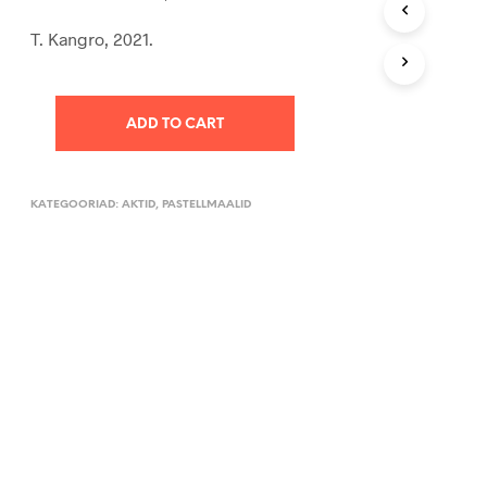
U
K
T. Kangro, 2021.
O
R
V
I
ADD TO CART
S
E
I
O
KATEGOORIAD:
AKTID
,
PASTELLMAALID
L
E
T
O
O
T
E
I
D
.