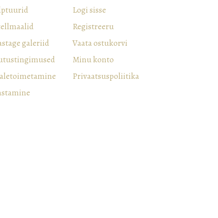
lptuurid
Logi sisse
tellmaalid
Registreeru
stage galeriid
Vaata ostukorvi
utustingimused
Minu konto
aletoimetamine
Privaatsuspoliitika
astamine