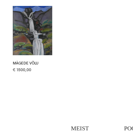
LISA KORVI
MÄGEDE VÕLU
€
1500,00
LISA KORVI
MEIST
PO