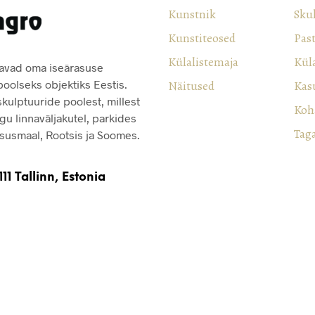
Kunstnik
Sku
Kunstiteosed
Pas
Külalistemaja
Küla
tavad oma iseärasuse
oolseks objektiks Eestis.
Näitused
Kas
ulptuuride poolest, millest
Koh
gu linnaväljakutel, parkides
Tag
tsusmaal, Rootsis ja Soomes.
11 Tallinn, Estonia