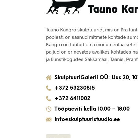
Tauno Kangro skulptuurid, mis on ära tun
poolest, on saanud mitmete kohtade sümb
Kangro on tuntud oma monumentaalsete sk
paljud on erinevates avalikes kohtades na
ja kunstikogudes Saksamaal, Taanis, Pran
SkulptuuriGalerii OÜ: Uus 20, 101
+372 53230815
+372 6411002
Tööpäeviti kella 10.00 – 18.00
info@skulptuuristuudio.ee