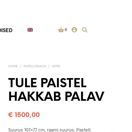
ISED
0
HOME
/
PASTELLMAALID
/
AKTID
TULE PAISTEL
HAKKAB PALAV
€
1500,00
O
S
T
Suurus 107×77 cm, raami suurus. Pastell.