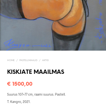
HOME
/
PASTELLMAALID
/
AKTID
KISKJATE MAAILMAS
€
1500,00
Suurus 107×77 cm, raami suurus. Pastell.
T. Kangro, 2021.