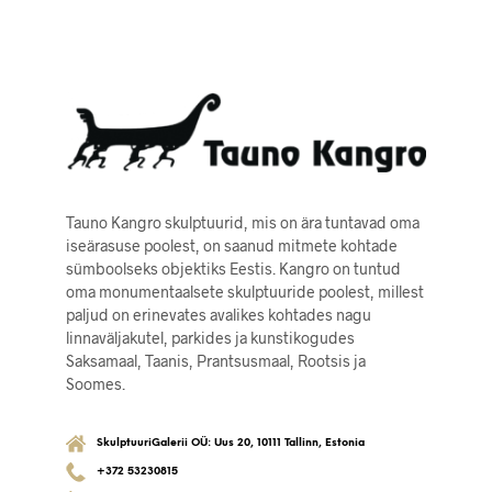
Tauno Kangro skulptuurid, mis on ära tuntavad oma
iseärasuse poolest, on saanud mitmete kohtade
sümboolseks objektiks Eestis. Kangro on tuntud
oma monumentaalsete skulptuuride poolest, millest
paljud on erinevates avalikes kohtades nagu
linnaväljakutel, parkides ja kunstikogudes
Saksamaal, Taanis, Prantsusmaal, Rootsis ja
Soomes.
SkulptuuriGalerii OÜ: Uus 20, 10111 Tallinn, Estonia
+372 53230815