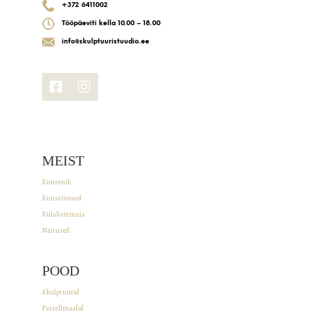
+372 6411002
Tööpäeviti kella 10.00 – 18.00
info@skulptuuristuudio.ee
MEIST
Kunstnik
Kunstiteosed
Külalistemaja
Näitused
POOD
Skulptuurid
Pastellmaalid