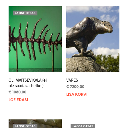
LAOST OTSAS
OLI MAITSEV KALA (ei
VARES
ole saadaval hetkel)
€
7200,00
€
1080,00
LISA KORVI
LOE EDASI
LAOST OTSAS
LAOST OTSAS