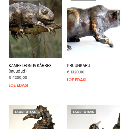
KAMEELEON JA KÄRBES
PRUUNKARU
(müüdud)
€
1320,00
€
4200,00
LOE EDASI
LOE EDASI
LAOST OTSAS
LAOST OTSAS