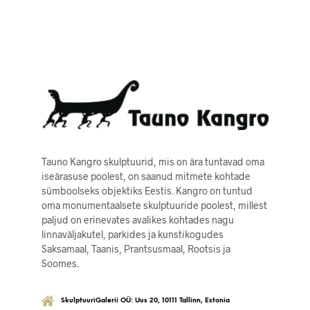
Tauno Kangro skulptuurid, mis on ära tuntavad oma
iseärasuse poolest, on saanud mitmete kohtade
sümboolseks objektiks Eestis. Kangro on tuntud
oma monumentaalsete skulptuuride poolest, millest
paljud on erinevates avalikes kohtades nagu
linnaväljakutel, parkides ja kunstikogudes
Saksamaal, Taanis, Prantsusmaal, Rootsis ja
Soomes.
SkulptuuriGalerii OÜ: Uus 20, 10111 Tallinn, Estonia