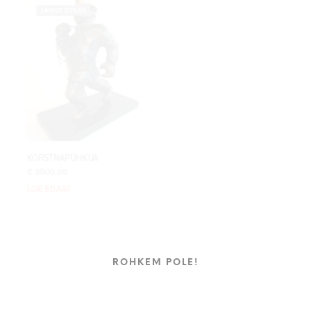
LAOST OTSAS
KORSTNAPÜHKIJA
€
2500,00
LOE EDASI
ROHKEM POLE!