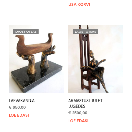
LISA KORVI
LAOST OTSAS
LAOST OTSAS
LAEVAKANDJA
ARMASTUSLUULET
LUGEDES
€
850,00
€
2500,00
LOE EDASI
LOE EDASI