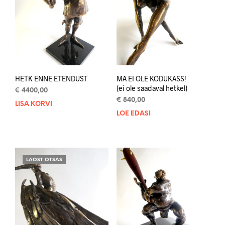
HETK ENNE ETENDUST
MA EI OLE KODUKASS!
(ei ole saadaval hetkel)
€
4400,00
€
840,00
LISA KORVI
LOE EDASI
LAOST OTSAS