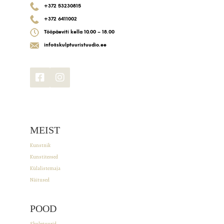
+372 53230815
+372 6411002
Tööpäeviti kella 10.00 – 18.00
info@skulptuuristuudio.ee
MEIST
Kunstnik
Kunstiteosed
Külalistemaja
Näitused
POOD
Skulptuurid