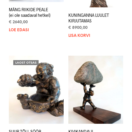
MÄNG RIIKIDE PEALE
KUNINGANNA LUULET
(ei ole saadaval hetkel)
KIRJUTAMAS
€
2640,00
€
8900,00
LOE EDASI
LISA KORVI
LAOST OTSAS
SUUR TÕLL SÖÖB
KIVIKANDJA II