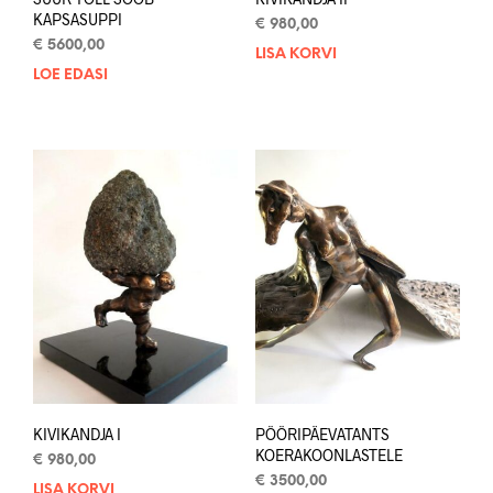
KAPSASUPPI
€
980,00
€
5600,00
LISA KORVI
LOE EDASI
KIVIKANDJA I
PÖÖRIPÄEVATANTS
KOERAKOONLASTELE
€
980,00
€
3500,00
LISA KORVI